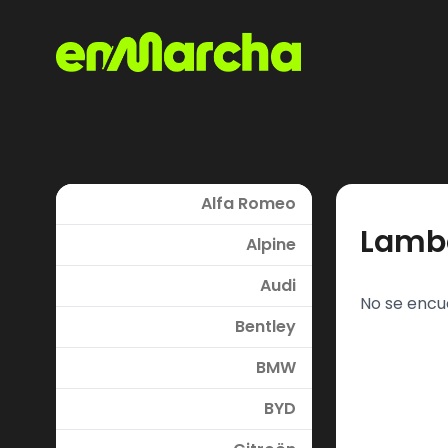
Alfa Romeo
Lamb
Alpine
Audi
No se encu
Bentley
BMW
BYD