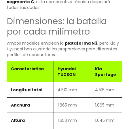
segmento C
, esta comparativa técnica despejará
todas tus dudas.
Dimensiones: la batalla
por cada milímetro
Ambos modelos emplean la
plataforma N3
, pero Kia y
Hyundai han ajustado las proporciones para diferentes
perfiles de conductores.
Característica
Hyundai
Kia
TUCSON
Sportage
Longitud total
4.510 mm
4.515 mm
Anchura
1.865 mm
1.865 mm
Altura
1.650 mm
1.645 mm