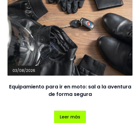
03/08/2026
3
Equipamiento para ir en moto: sal a la aventura
de forma segura
si
 de
id
Leer más
V
nto