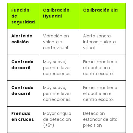
Función
Calibración
Calibración Kia
de
Hyundai
seguridad
Alerta de
Vibración en
Alerta sonora
colisión
volante +
intensa + Alerta
alerta visual
visual
Centrado
Muy suave,
Firme, mantiene
de carril
permite leves
el coche en el
correcciones.
centro exacto.
Centrado
Muy suave,
Firme, mantiene
de carril
permite leves
el coche en el
correcciones.
centro exacto.
Frenado
Mayor ángulo
Detección
en cruces
de detección
estándar de alta
(+5°)
precisión