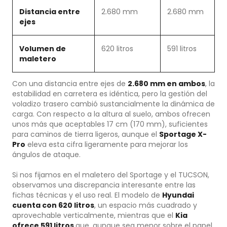
Distancia entre
2.680 mm
2.680 mm
ejes
Volumen de
620 litros
591 litros
maletero
Con una distancia entre ejes de
2.680 mm en ambos
, la
estabilidad en carretera es idéntica, pero la gestión del
voladizo trasero cambió sustancialmente la dinámica de
carga. Con respecto a la altura al suelo, ambos ofrecen
unos más que aceptables 17 cm (170 mm), suficientes
para caminos de tierra ligeros, aunque el
Sportage X-
Pro
eleva esta cifra ligeramente para mejorar los
ángulos de ataque.
Si nos fijamos en el maletero del Sportage y el TUCSON,
observamos una discrepancia interesante entre las
fichas técnicas y el uso real. El modelo de
Hyundai
cuenta con 620 litros
, un espacio más cuadrado y
aprovechable verticalmente, mientras que el
Kia
ofrece 591 litros
que, aunque sea menor sobre el papel