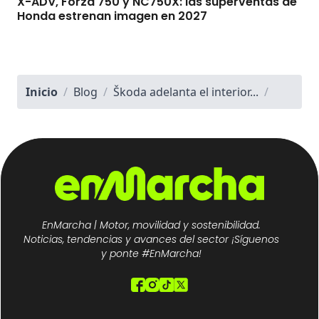
X-ADV, Forza 750 y NC750X: las superventas de
Honda estrenan imagen en 2027
Inicio
/
Blog
/
Škoda adelanta el interior...
/
EnMarcha | Motor, movilidad y sostenibilidad.
Noticias, tendencias y avances del sector ¡Síguenos
y ponte #EnMarcha!