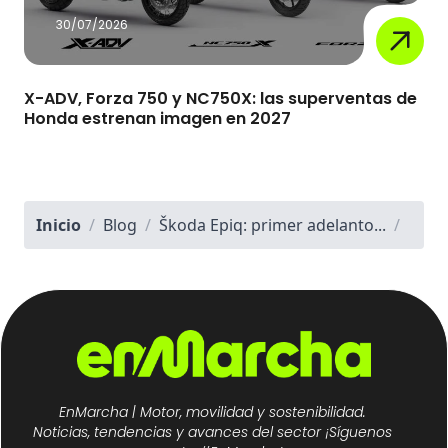
30/07/2026
X-ADV, Forza 750 y NC750X: las superventas de
Honda estrenan imagen en 2027
Inicio
/
Blog
/
Škoda Epiq: primer adelanto...
/
EnMarcha | Motor, movilidad y sostenibilidad.
Noticias, tendencias y avances del sector ¡Síguenos