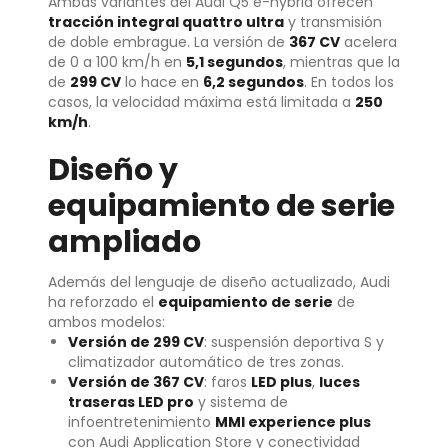
Ambas variantes del Audi Q5 e-hybrid ofrecen
tracción integral quattro ultra
y transmisión
de doble embrague. La versión de
367 CV
acelera
de 0 a 100 km/h en
5,1 segundos
, mientras que la
de
299 CV
lo hace en
6,2 segundos
. En todos los
casos, la velocidad máxima está limitada a
250
km/h
.
Diseño y
equipamiento de serie
ampliado
Además del lenguaje de diseño actualizado, Audi
ha reforzado el
equipamiento de serie
de
ambos modelos:
Versión de 299 CV
: suspensión deportiva S y
climatizador automático de tres zonas.
Versión de 367 CV
: faros
LED plus
,
luces
traseras LED pro
y sistema de
infoentretenimiento
MMI experience plus
con Audi Application Store y conectividad