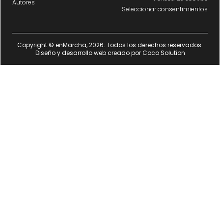
Autores
Seleccionar consentimientos
Copyright © enMarcha, 2026. Todos los derechos reservados.
Diseño y desarrollo web creado por
Coco Solution