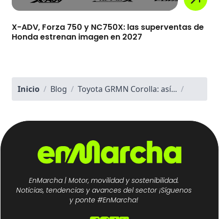
X-ADV, Forza 750 y NC750X: las superventas de
Honda estrenan imagen en 2027
Inicio
/
Blog
/
Toyota GRMN Corolla: así...
/
EnMarcha | Motor, movilidad y sostenibilidad.
Noticias, tendencias y avances del sector ¡Síguenos
y ponte #EnMarcha!