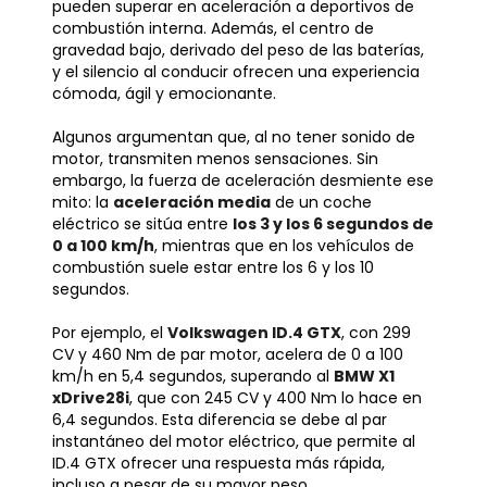
pueden superar en aceleración a deportivos de
combustión interna. Además, el centro de
gravedad bajo, derivado del peso de las baterías,
y el silencio al conducir ofrecen una experiencia
cómoda, ágil y emocionante.
Algunos argumentan que, al no tener sonido de
motor, transmiten menos sensaciones. Sin
embargo, la fuerza de aceleración desmiente ese
mito: la
aceleración media
de un coche
eléctrico se sitúa entre
los 3 y los 6 segundos de
0 a 100 km/h
, mientras que en los vehículos de
combustión suele estar entre los 6 y los 10
segundos.
Por ejemplo, el
Volkswagen ID.4 GTX
, con 299
CV y 460 Nm de par motor, acelera de 0 a 100
km/h en 5,4 segundos, superando al
BMW X1
xDrive28i
, que con 245 CV y 400 Nm lo hace en
6,4 segundos. Esta diferencia se debe al par
instantáneo del motor eléctrico, que permite al
ID.4 GTX ofrecer una respuesta más rápida,
incluso a pesar de su mayor peso.