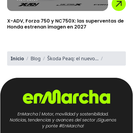
X-ADV, Forza 750 y NC750X: las superventas de
Honda estrenan imagen en 2027
Inicio
/
Blog
/
Škoda Peaq: el nuevo...
/
EnMarcha | Motor, movilidad y sostenibilidad.
Noticias, tendencias y avances del sector ¡Síguenos
y ponte #EnMarcha!