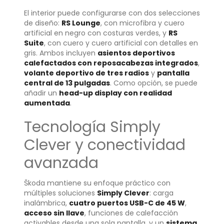
El interior puede configurarse con dos selecciones
de diseño:
RS Lounge
, con microfibra y cuero
artificial en negro con costuras verdes, y
RS
Suite
, con cuero y cuero artificial con detalles en
gris. Ambos incluyen
asientos deportivos
calefactados con reposacabezas integrados
,
volante deportivo de tres radios
y
pantalla
central de 13 pulgadas
. Como opción, se puede
añadir un
head-up display con realidad
aumentada
.
Tecnología Simply
Clever y conectividad
avanzada
Škoda mantiene su enfoque práctico con
múltiples soluciones
Simply Clever
: carga
inalámbrica,
cuatro puertos USB-C de 45 W
,
acceso sin llave
, funciones de calefacción
activables desde una sola pantalla, y un
sistema