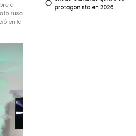
ipre a
protagonista en 2026
loto ruso
ió en la