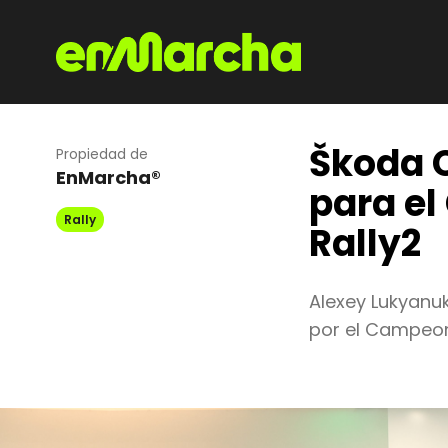
Škoda C
Propiedad de
EnMarcha®
para el
Rally
Rally2
Alexey Lukyanu
por el Campeon