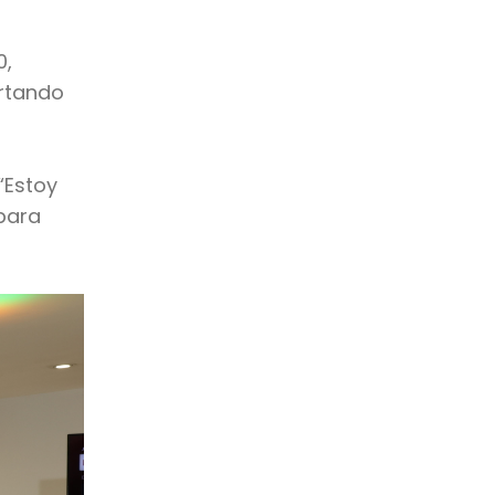
0,
ortando
“Estoy
para