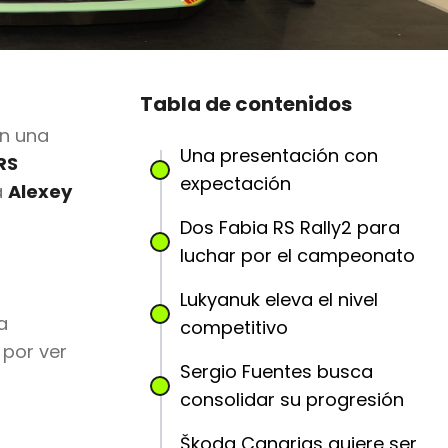
Tabla de contenidos
n una
Una presentación con
RS
expectación
a
Alexey
Dos Fabia RS Rally2 para
luchar por el campeonato
Lukyanuk eleva el nivel
a
competitivo
por ver
Sergio Fuentes busca
consolidar su progresión
Škoda Canarias quiere ser