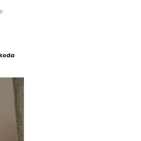
s:
Škoda