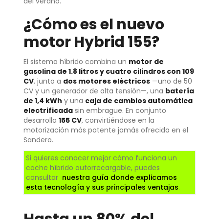
del verano.
¿Cómo es el nuevo
motor Hybrid 155?
El sistema híbrido combina un
motor de
gasolina de 1.8 litros y cuatro cilindros con 109
CV
, junto a
dos motores eléctricos
—uno de 50
CV y un generador de alta tensión—, una
batería
de 1,4 kWh
y una
caja de cambios automática
electrificada
sin embrague. En conjunto
desarrolla
155 CV
, convirtiéndose en la
motorización más potente jamás ofrecida en el
Sandero.
Si quieres conocer mejor cómo funciona un
coche híbrido autorrecargable, puedes
consultar
nuestra guía donde explicamos
esta tecnología y sus principales ventajas
.