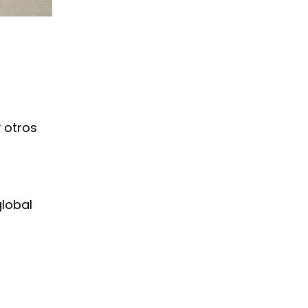
 otros
global