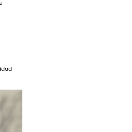
e
lidad