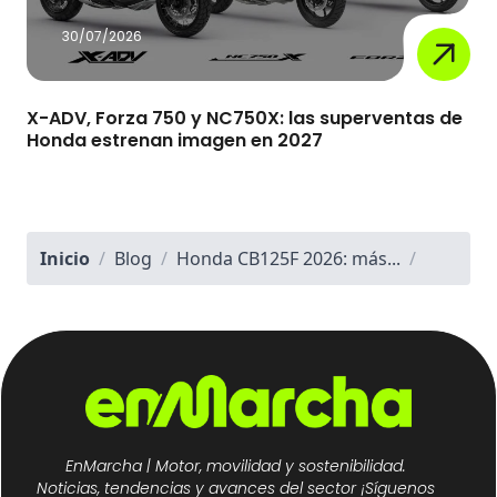
30/07/2026
X-ADV, Forza 750 y NC750X: las superventas de
Honda estrenan imagen en 2027
Inicio
/
Blog
/
Honda CB125F 2026: más...
/
EnMarcha | Motor, movilidad y sostenibilidad.
Noticias, tendencias y avances del sector ¡Síguenos