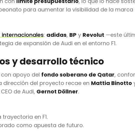
ón con
límite presupuestario
, lo que lo hace soste
peonato para aumentar la visibilidad de la marca 
 internacionales
:
adidas
,
BP
y
Revolut
—este últ
tegia de expansión de Audi en el entorno F1.
tos y desarrollo técnico
, con apoyo del
fondo soberano de Qatar
, conf
La dirección del proyecto recae en
Mattia Binotto
l CEO de Audi,
Gernot Döllner
.
 trayectoria en F1.
rporado como apuesta de futuro.