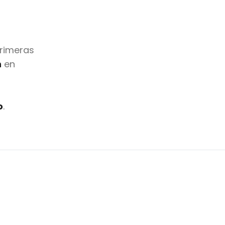
primeras
n
en
o
.