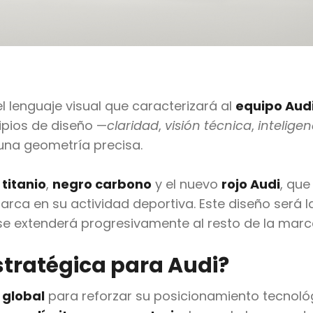
 lenguaje visual que caracterizará al
equipo Aud
ipios de diseño —
claridad
,
visión técnica
,
inteligen
 una geometría precisa.
n
titanio
,
negro carbono
y el nuevo
rojo Audi
, que
arca en su actividad deportiva. Este diseño será 
se extenderá progresivamente al resto de la marc
estratégica para Audi?
 global
para reforzar su posicionamiento tecnológ