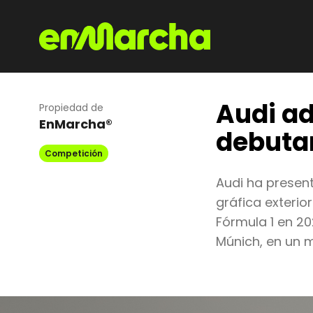
Audi ad
Propiedad de
EnMarcha®
debutar
Competición
Audi ha present
gráfica exterio
Fórmula 1 en 20
Múnich, en un 