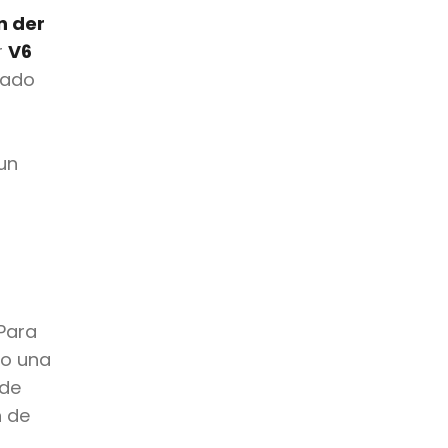
n der
r
V6
rado
 un
 Para
do una
 de
n de