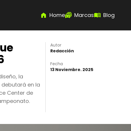
Home
Marcas
Blog
que
Autor
Redacción
6
Fecha
13 Noviembre. 2025
iseño, la
a debutará en la
nce Center de
campeonato.