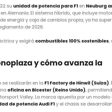
022 su
unidad de potencia para F1
en
Neuburg a
1 en Alemania. El sistema híbrido, que incluye moto
de energía y caja de cambios propia, ya ha supe
reglamento de 2026.
éctrica y exigirá
combustibles 100% sostenibles
,
onoplaza y cómo avanza la
o se realizarán en la
F1 Factory de Hinwil (Suiza)
.
 una
oficina en Bicester (Reino Unido)
, permitien
torsport Valley. La marca apuesta por un modelo
dad de potencia Audi F1
y el chasis se desarrolla