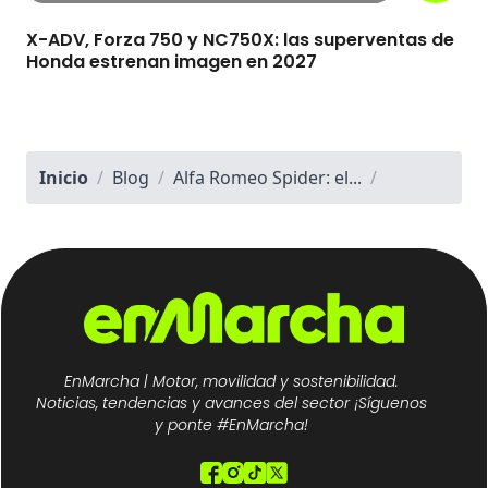
X-ADV, Forza 750 y NC750X: las superventas de
Honda estrenan imagen en 2027
Inicio
/
Blog
/
Alfa Romeo Spider: el...
/
EnMarcha | Motor, movilidad y sostenibilidad.
Noticias, tendencias y avances del sector ¡Síguenos
y ponte #EnMarcha!