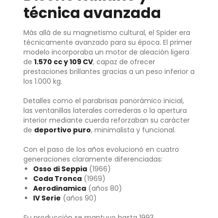
técnica avanzada
Más allá de su magnetismo cultural, el Spider era
técnicamente avanzado para su época. El primer
modelo incorporaba un motor de aleación ligera
de
1.570 cc y 109 CV
, capaz de ofrecer
prestaciones brillantes gracias a un peso inferior a
los 1.000 kg.
Detalles como el parabrisas panorámico inicial,
las ventanillas laterales correderas o la apertura
interior mediante cuerda reforzaban su carácter
de
deportivo puro
, minimalista y funcional.
Con el paso de los años evolucionó en cuatro
generaciones claramente diferenciadas:
Osso di Seppia
(1966)
Coda Tronca
(1969)
Aerodinamica
(años 80)
IV Serie
(años 90)
Su producción se mantuvo hasta 1993,